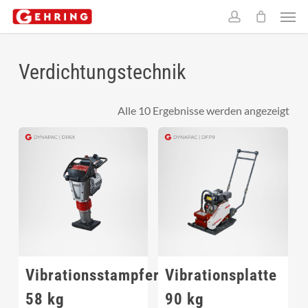
Skip
Men
to
account
main
content
Verdichtungstechnik
Alle 10 Ergebnisse werden angezeigt
Vibrationsstampfer
Vibrationsplatte
58 kg
90 kg