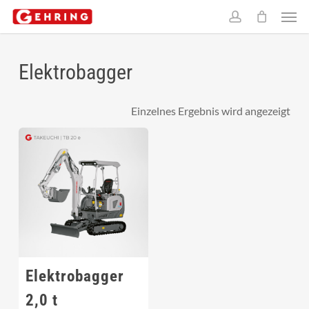
Skip
Men
to
account
main
content
Elektrobagger
Einzelnes Ergebnis wird angezeigt
Elektrobagger
2,0 t