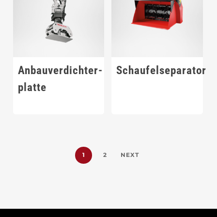
Anbauverdichter-
Schaufelseparator
platte
1
2
NEXT