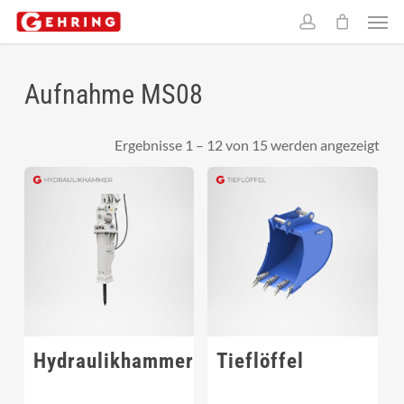
Skip
Men
to
account
main
content
Aufnahme MS08
Ergebnisse 1 – 12 von 15 werden angezeigt
Hydraulikhammer
Tieflöffel