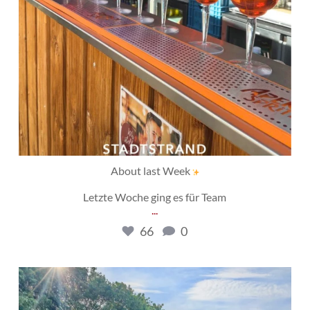
About last Week
Letzte Woche ging es für Team
...
66
0
gehring_baumaschinen
Juli 14