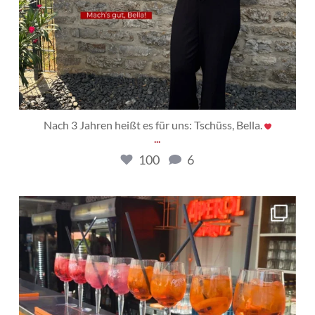
Nach 3 Jahren heißt es für uns: Tschüss, Bella.
...
100
6
gehring_baumaschinen
Juli 27