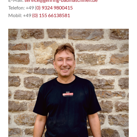
Telefon: +49 (
0) 9324 9800415
Mobil: +49
(0) 155 66138581