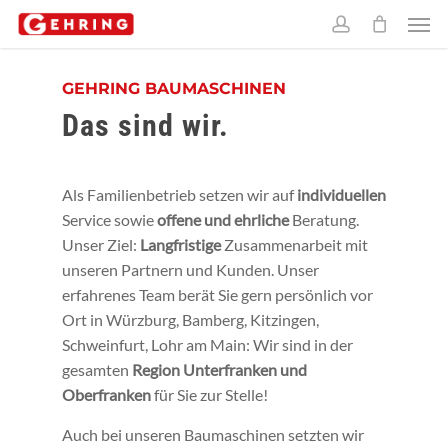
Skip
Men
to
account
main
content
GEHRING BAUMASCHINEN
Das sind wir.
Als Familienbetrieb setzen wir auf
individuellen
Service sowie
offene und ehrliche
Beratung.
Unser Ziel:
Langfristige
Zusammenarbeit mit
unseren Partnern und Kunden. Unser
erfahrenes Team berät Sie gern persönlich vor
Ort in Würzburg, Bamberg, Kitzingen,
Schweinfurt, Lohr am Main: Wir sind in der
gesamten
Region Unterfranken und
Oberfranken
für Sie zur Stelle!
Auch bei unseren Baumaschinen setzten wir