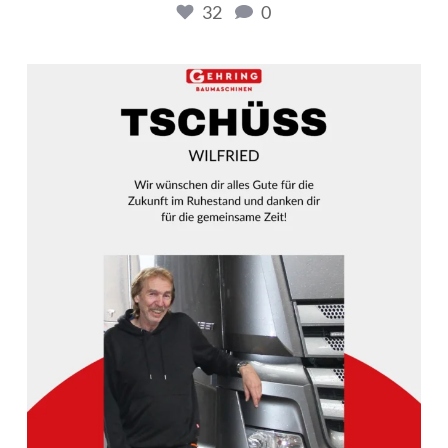
32
0
gehring_baumaschinen
Mai 19