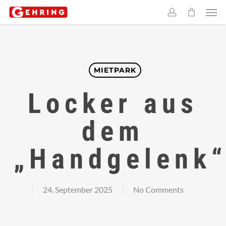
Skip
Men
to
account
main
content
MIETPARK
Locker aus
dem
„Handgelenk
24. September 2025
No Comments