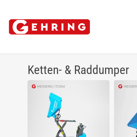
Skip
to
main
content
Ketten- & Raddumper