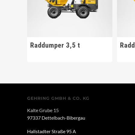
Raddumper 3,5 t
Radd
GEHRING GMBH & CO. KG
Kalte Grube 15
97337 Dettelbach-Bibergau
Hallstadter Straße 95 A