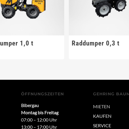
umper 1,0 t
Raddumper 0,3 t
ÖFFNUNGSZEITEN
GEHRING BAU
Bibergau
MIETEN
Montag bis Freitag
KAUFEN
07:00 – 12:00 Uhr
SERVICE
13:00 – 17:00 Uhr