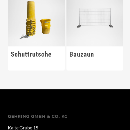
Schuttrutsche
Bauzaun
GEHRING GMBH & CO. KG
Kalte Grube 15