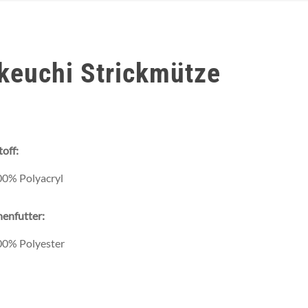
keuchi Strickmütze
off:
00% Polyacryl
enfutter:
00% Polyester