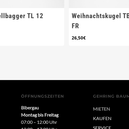
llbagger TL 12
Weihnachtskugel T
FR
26,50
€
ÖFFNUNGSZEITEN
GEHRING BAU
Bibergau
MIETEN
Montag bis Freitag
KAUFEN
07:00 – 12:00 Uhr
SERVICE