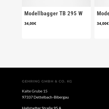
Modellbagger TB 295 W
Mode
34,00
€
34,00
€
GEHRING GMBH & CO. KG
Kalte Grube 15
97337 Dettelbach-Bibergau
Hallstadter Straße 95 A