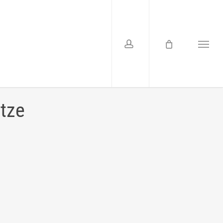
account
Menu
tze