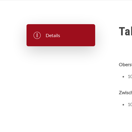
Ta
Details
Oberst
1
Zwisch
1