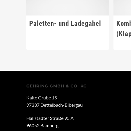
Paletten- und Ladegabel
Komb
(Kla
GEHRING GMBH & CO. KG
Kalte Grube 15
97337 Dettelbach-Bibergau
Hallstadter Straße 95 A
96052 Bamberg